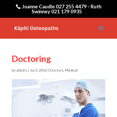
Joanne Caudle 027 255 4479 - Ruth
Swinney 021 179 0935
Doctoring
by
alduhs
|
Jul 3, 2016
|
Doctors
,
Medical