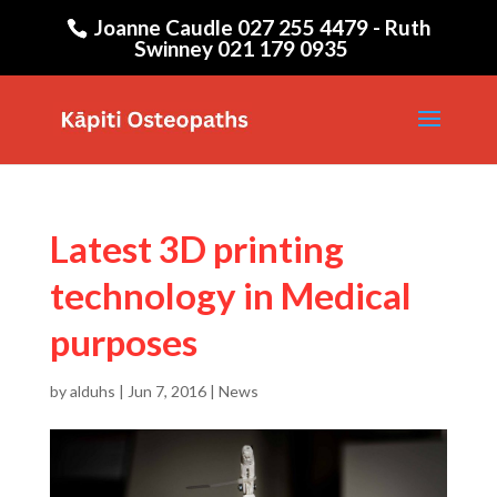
Joanne Caudle 027 255 4479 - Ruth
Swinney 021 179 0935
Latest 3D printing
technology in Medical
purposes
by
alduhs
|
Jun 7, 2016
|
News